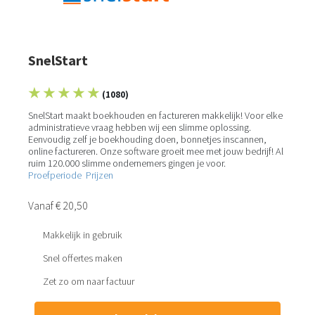
SnelStart
★ ★ ★ ★ ★
(1080)
SnelStart maakt boekhouden en factureren makkelijk! Voor elke
administratieve vraag hebben wij een slimme oplossing.
Eenvoudig zelf je boekhouding doen, bonnetjes inscannen,
online factureren. Onze software groeit mee met jouw bedrijf! Al
ruim 120.000 slimme ondernemers gingen je voor.
Proefperiode
Prijzen
Vanaf € 20,50
Makkelijk in gebruik
Snel offertes maken
Zet zo om naar factuur