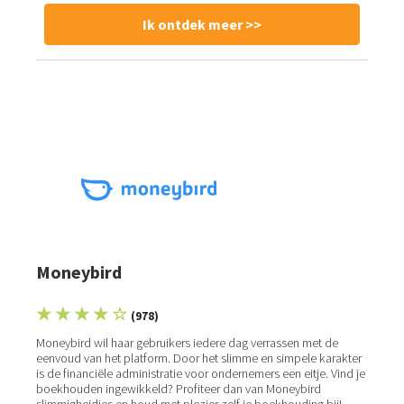
Ik ontdek meer >>
Moneybird
★ ★ ★ ★ ☆
(978)
Moneybird wil haar gebruikers iedere dag verrassen met de
eenvoud van het platform. Door het slimme en simpele karakter
is de financiële administratie voor ondernemers een eitje. Vind je
boekhouden ingewikkeld? Profiteer dan van Moneybird
slimmigheidjes en houd met plezier zelf je boekhouding bij!