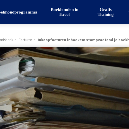
Boekhouden in
Gratis
oekhoudprogramma
Excel
Training
nnisbank
Facturen
Inkoopfacturen inboeken: stampvoetend je boek