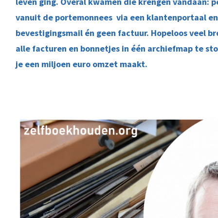
leven ging. Overal kwamen die krengen vandaan: pe
vanuit de portemonnees via een klantenportaal en
bevestigingsmail én geen factuur. Hopeloos veel b
alle facturen en bonnetjes in één archiefmap te sto
je een miljoen euro omzet maakt.