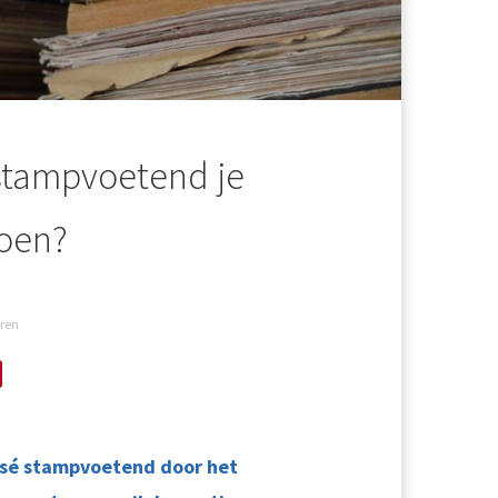
stampvoetend je
oen?
ren
osé stampvoetend door het