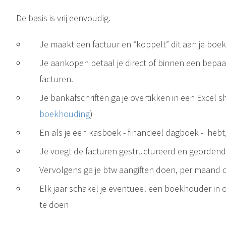
De basis is vrij eenvoudig.
Je maakt een factuur en “koppelt” dit aan je boe
Je aankopen betaal je direct of binnen een bepaa
facturen.
Je bankafschriften ga je overtikken in een Excel s
boekhouding
)
En als je een kasboek - financieel dagboek - hebt,
Je voegt de facturen gestructureerd en geordend b
Vervolgens ga je btw aangiften doen, per maand o
Elk jaar schakel je eventueel een boekhouder in o
te doen