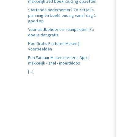
makkelijk zelf boekhouding opzetten
Startende ondernemer? Zo zet je je
planning én boekhouding vanaf dag 1
goed op
Voorraadbeheer slim aanpakken. Zo
doe je dat gratis
Hoe Gratis Facturen Maken |
voorbeelden
Een Factuur Maken met een App |
makkelijk - snel - moeiteloos
[...]