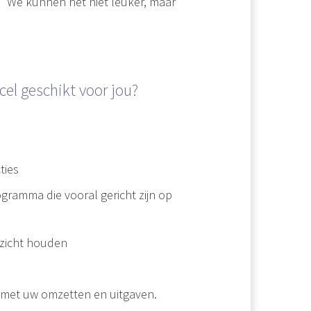
” We kunnen het niet leuker, maar
el geschikt voor jou?
ties
ramma die vooral gericht zijn op
rzicht houden
 met uw omzetten en uitgaven.