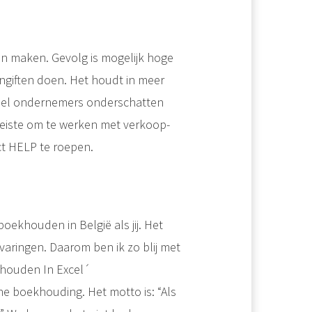
en maken. Gevolg is mogelijk hoge
aangiften doen. Het houdt in meer
Veel ondernemers onderschatten
vereiste om te werken met verkoop-
t HELP te roepen.
oekhouden in België als jij. Het
aringen. Daarom ben ik zo blij met
houden In Excel´
he boekhouding. Het motto is: “Als