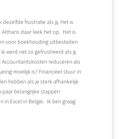
ezelfde frustratie als jij. Het is
 Althans daar leek het op. Het is
even voor boekhouding uitbesteden
k werd net zo gefrustreerd als jij
:
Accountantskosten reduceren als
aring moeilijk is?
Financieel stuur in
en hebben als je sterk afhankelijk
 paar belangrijke stappen
 in Excel in België. Ik ben graag