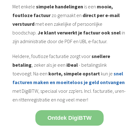
Met enkele
simpele handelingen
is een
mooie,
foutloze factuur
zo gemaakt en
direct per e-mail
verstuurd
met een zakelijke of persoonlijke
boodschap.
Je klant verwerkt je factuur ook snel
in
zijn administratie door de PDF en UBL e-factuur.
Heldere, foutloze facturatie zorgt voor
snellere
betaling
, zeker als je een
iDeal
- betalingslink
toevoegt. Na een
korte, simpele opstart
kun je
snel
facturen maken en moeiteloos je geld ontvangen
met DigiBTW, speciaal voor zzp'ers. Incl. facturatie, uren-
en rittenregistratie en nog veel meer!
Ontdek DigiBTW