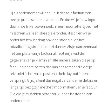
Jij als ondernemer wil natuurlijk dat zo’n factuur een
beetje professioneel overkomt. En dus wil je jouw logo
daar in de linkerbovenhoek, in een mooi lettertype, met
misschien wel een streepje eronder. Misschien wil je
onder het btw-bedrag ook een streepje, en het
totaalbedrag streepje moet dunner. Als je dan eenmaal
het template van je factuur af hebt en je vult de
gegevens van je klant in en alle andere zaken die je op
factuur dient te zetten dan kan het zomaar zijn dat je
tekst niet in het vakje past en je hele lay-out ineens
verspringt. Afijn, je kunt dus nogal verzanden in details en
lange tijd bezig zijn met het ‘mooi maken’ van je factuur.
Tijd die je misschien beter zou kunnen besteden aan
ondernemen.