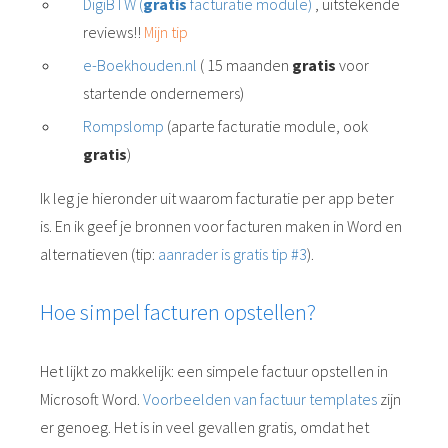
DigiBTW (
gratis
facturatie module)
, uitstekende
reviews!!
Mijn tip
e-Boekhouden.nl
( 15 maanden
gratis
voor
startende ondernemers)
Rompslomp
(aparte facturatie module, ook
gratis
)
Ik leg je hieronder uit waarom facturatie per app beter
is. En ik geef je bronnen voor facturen maken in Word en
alternatieven (tip:
aanrader is gratis tip #3
).
Hoe simpel facturen opstellen?
Het lijkt zo makkelijk: een simpele factuur opstellen in
Microsoft Word.
Voorbeelden van factuur templates
zijn
er genoeg. Het is in veel gevallen gratis, omdat het