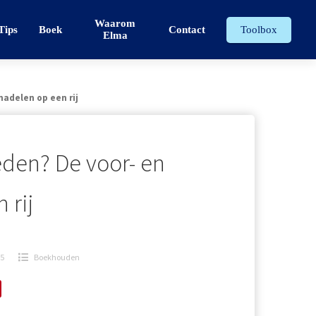
Waarom
Tips
Boek
Contact
Toolbox
Elma
adelen op een rij
eden? De voor- en
 rij
25
Boekhouden