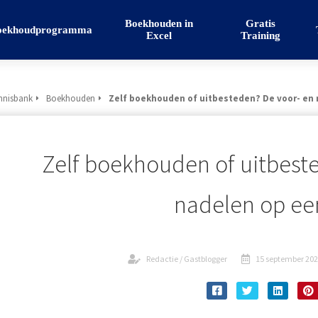
Boekhouden in
Gratis
oekhoudprogramma
Excel
Training
nnisbank
Boekhouden
Zelf boekhouden of uitbesteden? De voor- en n
Zelf boekhouden of uitbest
nadelen op een
Redactie / Gastblogger
15 september 20