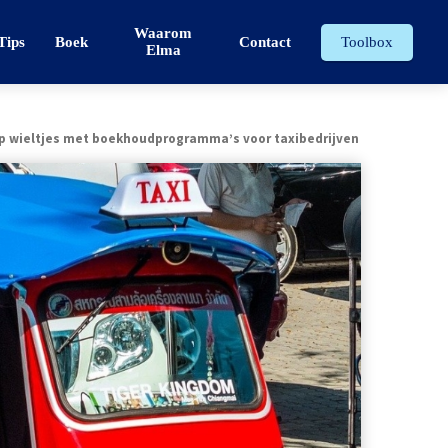
Waarom
Tips
Boek
Contact
Toolbox
Elma
p wieltjes met boekhoudprogramma’s voor taxibedrijven