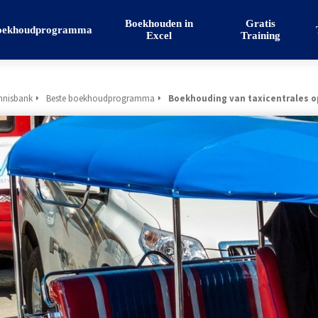
Boekhouden in
Gratis
oekhoudprogramma
Excel
Training
nnisbank
Beste boekhoudprogramma
Boekhouding van taxicentrales o