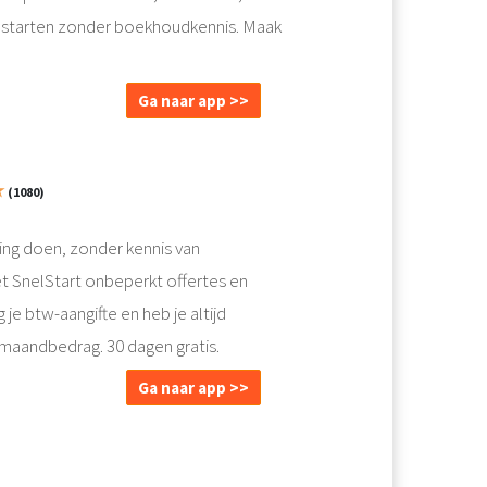
ect starten zonder boekhoudkennis. Maak
Ga naar app >>
★
(1080)
ding doen, zonder kennis van
 SnelStart onbeperkt offertes en
je btw-aangifte en heb je altijd
st maandbedrag. 30 dagen gratis.
Ga naar app >>