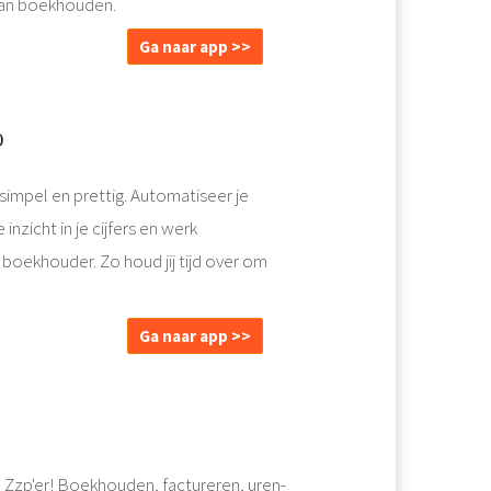
van boekhouden.
Ga naar app >>
)
impel en prettig. Automatiseer je
 inzicht in je cijfers en werk
oekhouder. Zo houd jij tijd over om
Ga naar app >>
e Zzp'er! Boekhouden, factureren, uren-