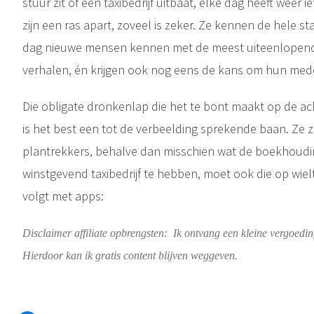
stuur zit of een taxibedrijf uitbaat, elke dag heeft weer i
zijn een ras apart, zoveel is zeker. Ze kennen de hele s
dag nieuwe mensen kennen met de meest uiteenlopen
verhalen, én krijgen ook nog eens de kans om hun med
Die obligate dronkenlap die het te bont maakt op de a
is het best een tot de verbeelding sprekende baan. Ze z
plantrekkers, behalve dan misschien wat de boekhoudi
winstgevend taxibedrijf te hebben, moet ook die op wiel
volgt met apps:
Disclaimer affiliate opbrengsten: Ik ontvang een kleine vergoeding
Hierdoor kan ik gratis content blijven weggeven.