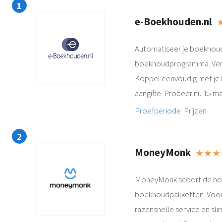
e-Boekhouden.nl
★
Automatiseer je boekhou
boekhoudprogramma. Verst
Koppel eenvoudig met je b
aangifte. Probeer nu 15 ma
Proefperiode
Prijzen
MoneyMonk
★ ★ ★
MoneyMonk scoort de hoog
boekhoudpakketten. Vooral
razensnelle service en s