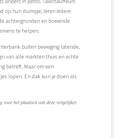
ets anders in petto. Taxichauffeurs
tad op hun duimpje, leren iedere
de achtergronden en boeiende
emens te helpen.
chterbank buiten beweging latende,
ijn van alle markten thuis en echte
ng betreft. Maar om een
tjes lopen. En dak kun je doen als
 voor het plaatsen van deze vergelijker.