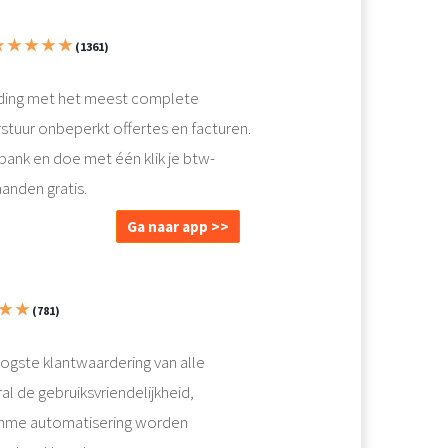
 ★ ★ ★ ★
(1361)
ding met het meest complete
uur onbeperkt offertes en facturen.
ank en doe met één klik je btw-
anden gratis.
Ga naar app >>
 ★ ★
(781)
ste klantwaardering van alle
 de gebruiksvriendelijkheid,
limme automatisering worden