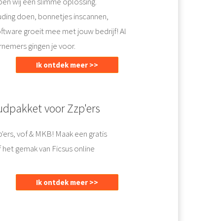
ben wij een slimme oplossing.
uding doen, bonnetjes inscannen,
ftware groeit mee met jouw bedrijf! Al
nemers gingen je voor.
Ik ontdek meer >>
udpakket voor Zzp'ers
p'ers, vof & MKB! Maak een gratis
f het gemak van Ficsus online
Ik ontdek meer >>