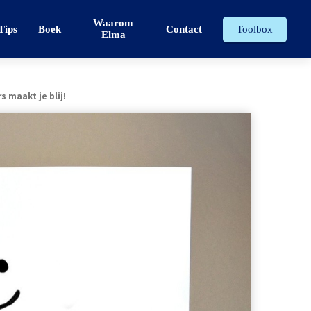
Waarom
Tips
Boek
Contact
Toolbox
Elma
maakt je blij!