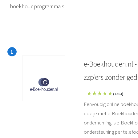
boekhoudprogramma's.
e-Boekhouden.nl -
zzp’ers zonder ge
★ ★ ★ ★ ★
(1361)
Eenvoudig online boekhoud
doe je met e-Boekhouden.
onderneming is e-Boekhoude
ondersteuning per telefoo