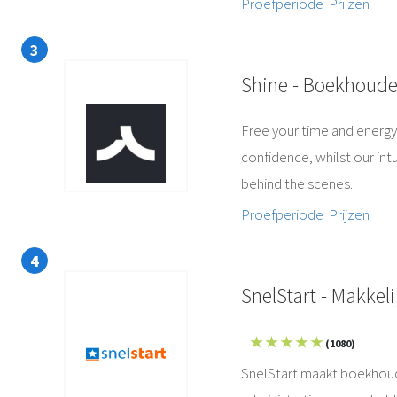
Proefperiode
Prijzen
Shine - Boekhoude
Free your time and energy
confidence, whilst our in
behind the scenes.
Proefperiode
Prijzen
SnelStart - Makkel
★ ★ ★ ★ ★
(1080)
SnelStart maakt boekhoude