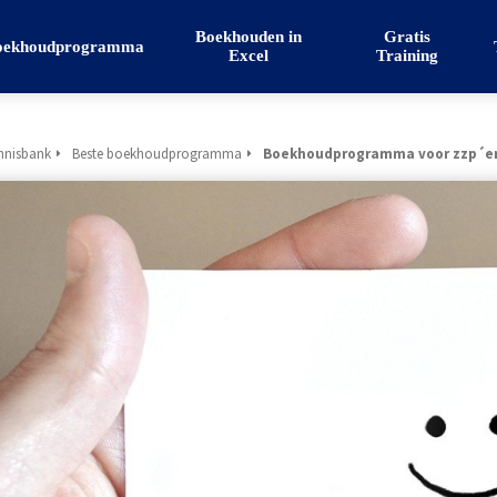
Boekhouden in
Gratis
oekhoudprogramma
Excel
Training
nnisbank
Beste boekhoudprogramma
Boekhoudprogramma voor zzp´ers 