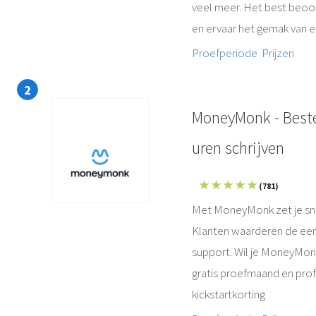
veel meer. Het best beoor
en ervaar het gemak van 
Proefperiode
Prijzen
MoneyMonk - Beste 
uren schrijven
★ ★ ★ ★ ★
(781)
Met MoneyMonk zet je sne
Klanten waarderen de een
support. Wil je MoneyMon
gratis proefmaand en profi
kickstartkorting