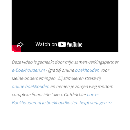
Deze video is gemaakt door mijn samenwerkingspartner
e-Boekhouden.nl
- (gratis) online
boekhouden
voor
kleine ondernemingen. Zij stimuleren stressvrij
online boekhouden
en nemen je zorgen weg rondom
complexe financiële taken. Ontdek hier
hoe e-
Boekhouden.nl je boekhoudkosten helpt verlagen >>