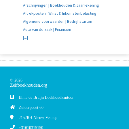
Afschrijvingen | Boekhouden & Jaarrekening
Aftrekposten | Winst & Inkomstenbelasting
Algemene voorwaarden | Bedrijf starten
Auto van de zaak | Financien
[...]
© 2026
Zelfboekhouden.org
Elma de Bruijn Boekhoudkantoor
Zuiderpoort 60
2152RH
Nieuw-Vennep
+31610315150