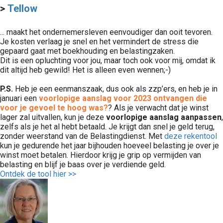
>
Tellow
... maakt het ondernemersleven eenvoudiger dan ooit tevoren.
Je kosten verlaag je snel en het vermindert de stress die
gepaard gaat met boekhouding en belastingzaken.
Dit is een opluchting voor jou, maar toch ook voor mij, omdat ik
dit altijd heb gewild! Het is alleen even wennen;-)
P.S.
Heb je een eenmanszaak, dus ook als zzp’ers, en heb je in
januari een
voorlopige aanslag voor 2023 ontvangen die
voor je gevoel te hoog was?
? Als je verwacht dat je winst
lager zal uitvallen, kun je deze
voorlopige aanslag aanpassen
,
zelfs als je het al hebt betaald. Je krijgt dan snel je geld terug,
zonder weerstand van de Belastingdienst. Met
deze rekentool
kun je gedurende het jaar bijhouden hoeveel belasting je over je
winst moet betalen. Hierdoor krijg je grip op vermijden van
belasting en blijf je baas over je verdiende geld.
Ontdek de tool hier >>