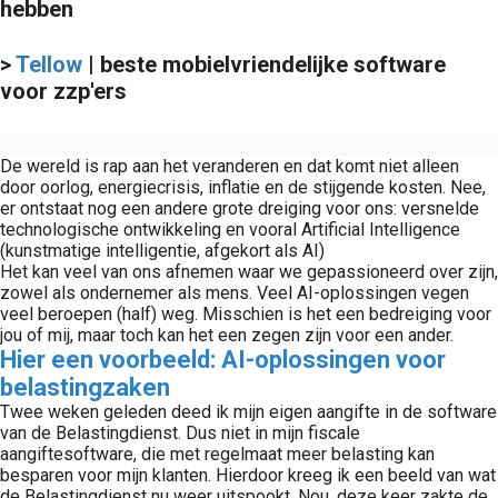
hebben
>
Tellow
| beste mobielvriendelijke software
voor zzp'ers
De wereld is rap aan het veranderen en dat komt niet alleen
door oorlog, energiecrisis, inflatie en de stijgende kosten. Nee,
er ontstaat nog een andere grote dreiging voor ons: versnelde
technologische ontwikkeling en vooral Artificial Intelligence
(kunstmatige intelligentie, afgekort als AI)
Het kan veel van ons afnemen waar we gepassioneerd over zijn,
zowel als ondernemer als mens. Veel AI-oplossingen vegen
veel beroepen (half) weg. Misschien is het een bedreiging voor
jou of mij, maar toch kan het een zegen zijn voor een ander.
Hier een voorbeeld: AI-oplossingen voor
belastingzaken
Twee weken geleden deed ik mijn eigen aangifte in de software
van de Belastingdienst. Dus niet in mijn fiscale
aangiftesoftware, die met regelmaat meer belasting kan
besparen voor mijn klanten. Hierdoor kreeg ik een beeld van wat
de Belastingdienst nu weer uitspookt. Nou, deze keer zakte de