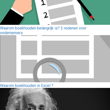
Waarom boekhouden belangrijk is? 2 redenen voor
ondernemers
Waarom boekhouden in Excel ?