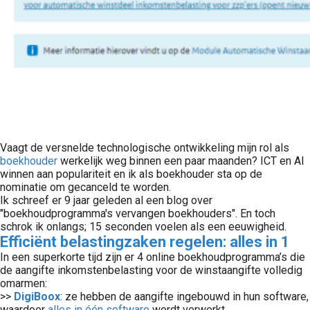
Vaagt de versnelde technologische ontwikkeling mijn rol als
boekhouder
werkelijk weg binnen een paar maanden? ICT en AI
winnen aan populariteit en ik als boekhouder sta op de
nominatie om gecanceld te worden.
Ik schreef er 9 jaar geleden al een blog over
"boekhoudprogramma's vervangen boekhouders". En toch
schrok ik onlangs; 15 seconden voelen als een eeuwigheid.
Efficiënt belastingzaken regelen: alles in 1
In een superkorte tijd zijn er 4 online boekhoudprogramma’s die
de aangifte inkomstenbelasting voor de winstaangifte volledig
omarmen:
>>
DigiBoox
: ze hebben de aangifte ingebouwd in hun software,
waardoor
alles in één software
wordt verwerkt.