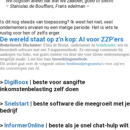
We oogsten alleen dat wat we zaaiden, goed of slecht
– Stanislas de Bouffiers, Frans edelman –
Is dit nog steeds van toepassing? Ik weet het niet, veel
ondernemers ervaren nu een matige periode. Het is iets te
rustig voor hen of zelfs erger.
De wereld staat op z'n kop: AI voor ZZP'ers
Redactionele Disclaimer:
Elma de Bruijn, ondernemer en
boekhouder
, test en
beoordeelt software met een 3-stappenmethode. Ze ontvangt commissie bij
aankopen via links, wat gratis content via deze site voor kleine ondernemingen
mogelijk maakt. Lees hier haar
beoordelingsmethode
.
Dit artikel gaat over de volgende online
boekhoudprogramma
's voor zzp'ers
die vooruitlopen met AI.
>
DigiBoox
| beste voor aangifte
inkomstenbelasting zelf doen
>
Snelstart
| beste software die meegroeit met je
bedrijf
>
InformerOnline
| beste als je snel chat-hulp wilt