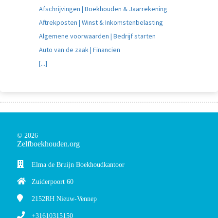
Afschrijvingen | Boekhouden & Jaarrekening
Aftrekposten | Winst & Inkomstenbelasting
Algemene voorwaarden | Bedrijf starten
Auto van de zaak | Financien
[...]
© 2026
Zelfboekhouden.org
Elma de Bruijn Boekhoudkantoor
Zuiderpoort 60
2152RH
Nieuw-Vennep
+31610315150